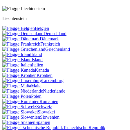
Liechtenstein
Belgien
Deutschland
Dänemark
Frankreich
Griechenland
Irland
Island
Italien
Kanada
Kroatien
Luxemburg
Malta
Niederlande
Polen
Rumänien
Schweiz
Slowakei
Slowenien
Spanien
Tschechische Republik