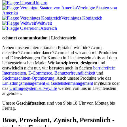
Ungarn
Vereinigte Staaten von
Amerika
Vereinigtes Königreich
Weltweit
Österreich
echonet communication | Liechtenstein
Neben unseren internationalen Portalen wie ride77.com,
detective77.com oder dance77.com sind wir auch mit Produkten
und Dienstleistungen für Kunden in Liechtenstein aktiv auf dem
lichtensteinischen Markt. Wir
konzipieren
,
designen
und
entwickeln
nicht nur, wir
beraten
auch in Sachen
barrierefreie
Internetseiten
,
E-Commerce
,
Benutzerfreundlichkeit
und
Suchmaschinen-Optimierung
. Auch unsere Produkte wie das
Einladungsmanagement & Gästelistenmanagement
invite.life oder
das
Umfragesystem survey.life
werden von uns in Liechtenstein
angeboten.
Unsere
Geschäftszeiten
sind von 9 bis 18 Uhr von Montag bis
Freitag.
Böse, Provokant, Zynisch, Persönlich -