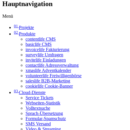
Hauptnavigation
Menü
01
Projekte
02
Produkte
contentlife CMS
basiclife CMS
invoicelife Fakturierung
surveylife Umfragen
invitelife Einladungen
contactlife Adressverwaltung
xmaslife Adventkalender
volunteerlife Freiwilligenbörse
saleslife B2B-Marketing
cookielife Cookie-Banner
03
Cloud-Dienste
Service Tickets
Webseiten-Statistik
Volltextsuche
Sprach-Übersetzung
Formular-Spamschutz
SMS Versand
Video & Streaming