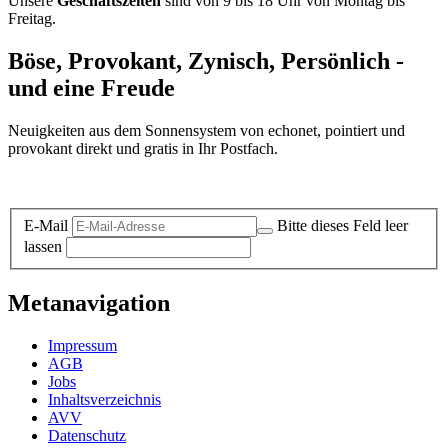
Unsere
Geschäftszeiten
sind von 9 bis 18 Uhr von Montag bis
Freitag.
Böse, Provokant, Zynisch, Persönlich -
und eine Freude
Neuigkeiten aus dem Sonnensystem von echonet, pointiert und
provokant direkt und gratis in Ihr Postfach.
Datenschutz-Information zum Newsletter
E-Mail
Bitte dieses Feld leer
lassen
Metanavigation
Impressum
AGB
Jobs
Inhaltsverzeichnis
AVV
Datenschutz