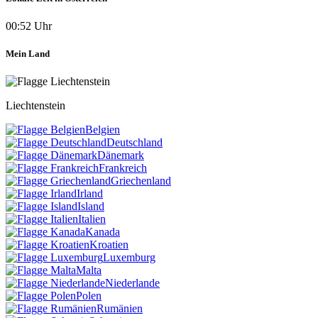
00:52 Uhr
Mein Land
Liechtenstein
Belgien
Deutschland
Dänemark
Frankreich
Griechenland
Irland
Island
Italien
Kanada
Kroatien
Luxemburg
Malta
Niederlande
Polen
Rumänien