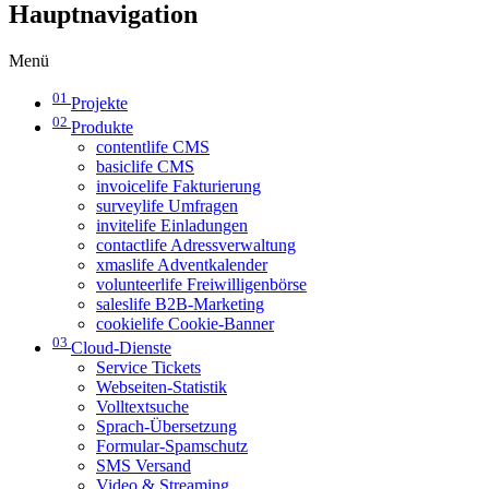
Hauptnavigation
Menü
01
Projekte
02
Produkte
contentlife CMS
basiclife CMS
invoicelife Fakturierung
surveylife Umfragen
invitelife Einladungen
contactlife Adressverwaltung
xmaslife Adventkalender
volunteerlife Freiwilligenbörse
saleslife B2B-Marketing
cookielife Cookie-Banner
03
Cloud-Dienste
Service Tickets
Webseiten-Statistik
Volltextsuche
Sprach-Übersetzung
Formular-Spamschutz
SMS Versand
Video & Streaming