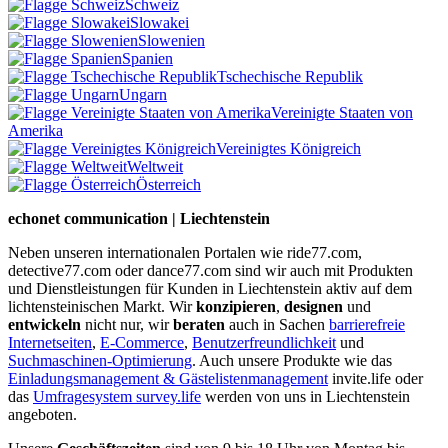
Schweiz
Slowakei
Slowenien
Spanien
Tschechische Republik
Ungarn
Vereinigte Staaten von
Amerika
Vereinigtes Königreich
Weltweit
Österreich
echonet communication | Liechtenstein
Neben unseren internationalen Portalen wie ride77.com,
detective77.com oder dance77.com sind wir auch mit Produkten
und Dienstleistungen für Kunden in Liechtenstein aktiv auf dem
lichtensteinischen Markt. Wir
konzipieren
,
designen
und
entwickeln
nicht nur, wir
beraten
auch in Sachen
barrierefreie
Internetseiten
,
E-Commerce
,
Benutzerfreundlichkeit
und
Suchmaschinen-Optimierung
. Auch unsere Produkte wie das
Einladungsmanagement & Gästelistenmanagement
invite.life oder
das
Umfragesystem survey.life
werden von uns in Liechtenstein
angeboten.