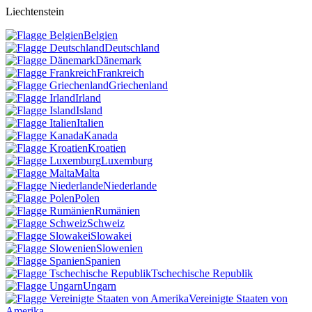
Liechtenstein
Belgien
Deutschland
Dänemark
Frankreich
Griechenland
Irland
Island
Italien
Kanada
Kroatien
Luxemburg
Malta
Niederlande
Polen
Rumänien
Schweiz
Slowakei
Slowenien
Spanien
Tschechische Republik
Ungarn
Vereinigte Staaten von
Amerika