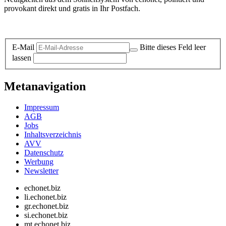
provokant direkt und gratis in Ihr Postfach.
Datenschutz-Information zum Newsletter
E-Mail
Bitte dieses Feld leer
lassen
Metanavigation
Impressum
AGB
Jobs
Inhaltsverzeichnis
AVV
Datenschutz
Werbung
Newsletter
echonet.biz
li.echonet.biz
gr.echonet.biz
si.echonet.biz
mt.echonet.biz