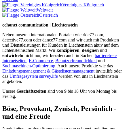
Vereinigtes Königreich
Weltweit
Österreich
echonet communication | Liechtenstein
Neben unseren internationalen Portalen wie ride77.com,
detective77.com oder dance77.com sind wir auch mit Produkten
und Dienstleistungen für Kunden in Liechtenstein aktiv auf dem
lichtensteinischen Markt. Wir
konzipieren
,
designen
und
entwickeln
nicht nur, wir
beraten
auch in Sachen
barrierefreie
Internetseiten
,
E-Commerce
,
Benutzerfreundlichkeit
und
Suchmaschinen-Optimierung
. Auch unsere Produkte wie das
Einladungsmanagement & Gästelistenmanagement
invite.life oder
das
Umfragesystem survey.life
werden von uns in Liechtenstein
angeboten.
Unsere
Geschäftszeiten
sind von 9 bis 18 Uhr von Montag bis
Freitag.
Böse, Provokant, Zynisch, Persönlich -
und eine Freude
Neuigkeiten aus dem Sonnensystem von echonet, pointiert und