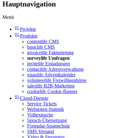
Hauptnavigation
Menü
01
Projekte
02
Produkte
contentlife CMS
basiclife CMS
invoicelife Fakturierung
surveylife Umfragen
invitelife Einladungen
contactlife Adressverwaltung
xmaslife Adventkalender
volunteerlife Freiwilligenbörse
saleslife B2B-Marketing
cookielife Cookie-Banner
03
Cloud-Dienste
Service Tickets
Webseiten-Statistik
Volltextsuche
Sprach-Übersetzung
Formular-Spamschutz
SMS Versand
Video & Streaming