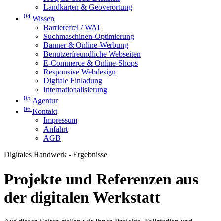
Landkarten & Geoverortung
04
Wissen
Barrierefrei / WAI
Suchmaschinen-Optimierung
Banner & Online-Werbung
Benutzerfreundliche Webseiten
E-Commerce & Online-Shops
Responsive Webdesign
Digitale Einladung
Internationalisierung
05
Agentur
06
Kontakt
Impressum
Anfahrt
AGB
Digitales Handwerk - Ergebnisse
Projekte und Referenzen aus
der digitalen Werkstatt