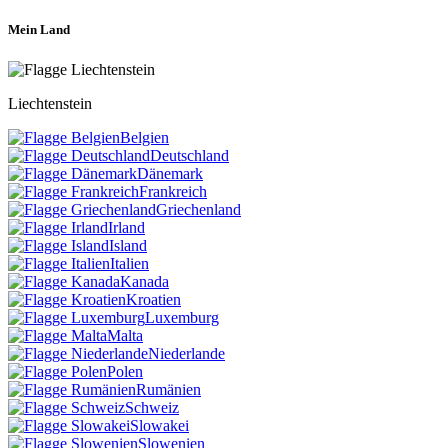
Mein Land
Liechtenstein
Belgien
Deutschland
Dänemark
Frankreich
Griechenland
Irland
Island
Italien
Kanada
Kroatien
Luxemburg
Malta
Niederlande
Polen
Rumänien
Schweiz
Slowakei
Slowenien