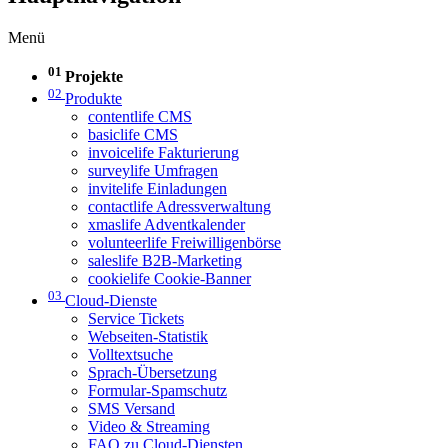
Menü
01
Projekte
02
Produkte
contentlife CMS
basiclife CMS
invoicelife Fakturierung
surveylife Umfragen
invitelife Einladungen
contactlife Adressverwaltung
xmaslife Adventkalender
volunteerlife Freiwilligenbörse
saleslife B2B-Marketing
cookielife Cookie-Banner
03
Cloud-Dienste
Service Tickets
Webseiten-Statistik
Volltextsuche
Sprach-Übersetzung
Formular-Spamschutz
SMS Versand
Video & Streaming
FAQ zu Cloud-Diensten