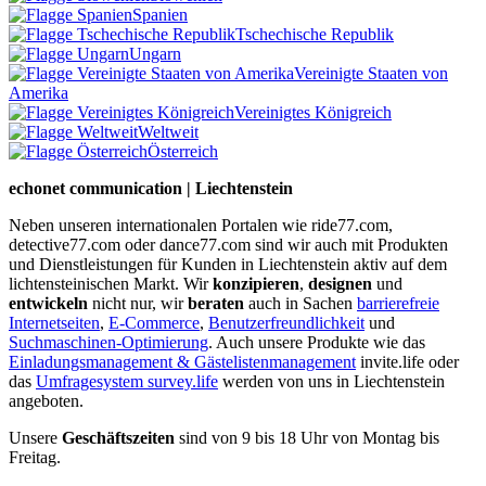
Spanien
Tschechische Republik
Ungarn
Vereinigte Staaten von
Amerika
Vereinigtes Königreich
Weltweit
Österreich
echonet communication | Liechtenstein
Neben unseren internationalen Portalen wie ride77.com,
detective77.com oder dance77.com sind wir auch mit Produkten
und Dienstleistungen für Kunden in Liechtenstein aktiv auf dem
lichtensteinischen Markt. Wir
konzipieren
,
designen
und
entwickeln
nicht nur, wir
beraten
auch in Sachen
barrierefreie
Internetseiten
,
E-Commerce
,
Benutzerfreundlichkeit
und
Suchmaschinen-Optimierung
. Auch unsere Produkte wie das
Einladungsmanagement & Gästelistenmanagement
invite.life oder
das
Umfragesystem survey.life
werden von uns in Liechtenstein
angeboten.
Unsere
Geschäftszeiten
sind von 9 bis 18 Uhr von Montag bis
Freitag.