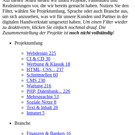
Auf diesen Seiten stellen wir Ihnen Projekte, Fallstudien und
Realisierungen vor, die wir bereits gemacht haben. Nutzen Sie den
Filter, wählen Sie Projektumfang, Sprache oder auch Branche aus,
um sich anzusehen, was wir für unsere Kunden und Partner in der
digitalen Handwerkstatt umgesetzt haben.
Um einen Filter wieder
zu deaktiveren, klicken Sie einfach nochmal drauf. Die
Zusammenstellung der Projekte ist
noch nicht vollständig
!
Projektumfang
Webdesign
225
CI & CD
30
Werbung & Klassik
18
HTML, CSS...
237
Schnittstellen
60
CMS
230
Wartung
216
PHP, Datenbank...
226
Mehrsprachig
53
Soziale Netze
8
Text & Inhalt
28
Intranet
5
Branche
Finanzen & Banken
16