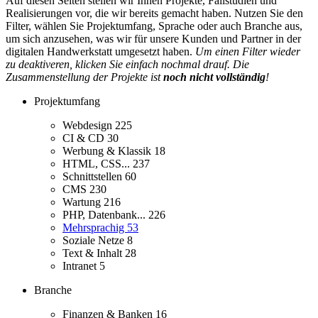
Auf diesen Seiten stellen wir Ihnen Projekte, Fallstudien und
Realisierungen vor, die wir bereits gemacht haben. Nutzen Sie den
Filter, wählen Sie Projektumfang, Sprache oder auch Branche aus,
um sich anzusehen, was wir für unsere Kunden und Partner in der
digitalen Handwerkstatt umgesetzt haben.
Um einen Filter wieder
zu deaktiveren, klicken Sie einfach nochmal drauf. Die
Zusammenstellung der Projekte ist
noch nicht vollständig
!
Projektumfang
Webdesign
225
CI & CD
30
Werbung & Klassik
18
HTML, CSS...
237
Schnittstellen
60
CMS
230
Wartung
216
PHP, Datenbank...
226
Mehrsprachig
53
Soziale Netze
8
Text & Inhalt
28
Intranet
5
Branche
Finanzen & Banken
16