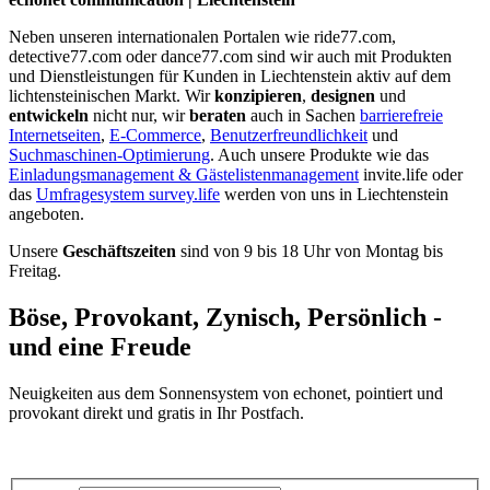
Neben unseren internationalen Portalen wie ride77.com,
detective77.com oder dance77.com sind wir auch mit Produkten
und Dienstleistungen für Kunden in Liechtenstein aktiv auf dem
lichtensteinischen Markt. Wir
konzipieren
,
designen
und
entwickeln
nicht nur, wir
beraten
auch in Sachen
barrierefreie
Internetseiten
,
E-Commerce
,
Benutzerfreundlichkeit
und
Suchmaschinen-Optimierung
. Auch unsere Produkte wie das
Einladungsmanagement & Gästelistenmanagement
invite.life oder
das
Umfragesystem survey.life
werden von uns in Liechtenstein
angeboten.
Unsere
Geschäftszeiten
sind von 9 bis 18 Uhr von Montag bis
Freitag.
Böse, Provokant, Zynisch, Persönlich -
und eine Freude
Neuigkeiten aus dem Sonnensystem von echonet, pointiert und
provokant direkt und gratis in Ihr Postfach.
Datenschutz-Information zum Newsletter