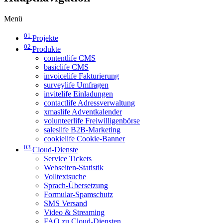
Menü
01
Projekte
02
Produkte
contentlife CMS
basiclife CMS
invoicelife Fakturierung
surveylife Umfragen
invitelife Einladungen
contactlife Adressverwaltung
xmaslife Adventkalender
volunteerlife Freiwilligenbörse
saleslife B2B-Marketing
cookielife Cookie-Banner
03
Cloud-Dienste
Service Tickets
Webseiten-Statistik
Volltextsuche
Sprach-Übersetzung
Formular-Spamschutz
SMS Versand
Video & Streaming
FAQ zu Cloud-Diensten