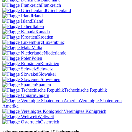
Frankreich
Griechenland
Irland
Island
Italien
Kanada
Kroatien
Luxemburg
Malta
Niederlande
Polen
Rumänien
Schweiz
Slowakei
Slowenien
Spanien
Tschechische Republik
Ungarn
Vereinigte Staaten von
Amerika
Vereinigtes Königreich
Weltweit
Österreich
echonet communication | Liechtenstein