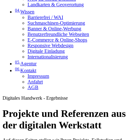
Landkarten & Geoverortung
04
Wissen
Barrierefrei / WAI
Suchmaschinen-Optimierung
Banner & Online-Werbung
Benutzerfreundliche Webseiten
E-Commerce & Online-Shops
Responsive Webdesign
Digitale Einladung
Internationalisierung
05
Agentur
06
Kontakt
Impressum
Anfahrt
AGB
Digitales Handwerk - Ergebnisse
Projekte und Referenzen aus
der digitalen Werkstatt