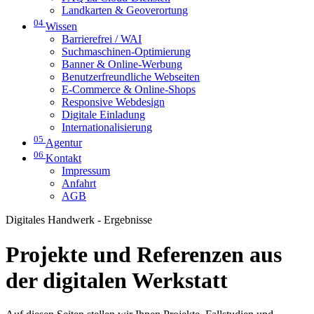
Landkarten & Geoverortung
04
Wissen
Barrierefrei / WAI
Suchmaschinen-Optimierung
Banner & Online-Werbung
Benutzerfreundliche Webseiten
E-Commerce & Online-Shops
Responsive Webdesign
Digitale Einladung
Internationalisierung
05
Agentur
06
Kontakt
Impressum
Anfahrt
AGB
Digitales Handwerk - Ergebnisse
Projekte und Referenzen aus
der digitalen Werkstatt