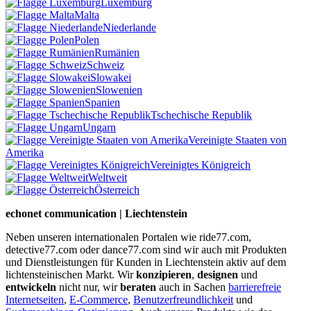
Luxemburg
Malta
Niederlande
Polen
Rumänien
Schweiz
Slowakei
Slowenien
Spanien
Tschechische Republik
Ungarn
Vereinigte Staaten von
Amerika
Vereinigtes Königreich
Weltweit
Österreich
echonet communication | Liechtenstein
Neben unseren internationalen Portalen wie ride77.com,
detective77.com oder dance77.com sind wir auch mit Produkten
und Dienstleistungen für Kunden in Liechtenstein aktiv auf dem
lichtensteinischen Markt. Wir
konzipieren
,
designen
und
entwickeln
nicht nur, wir
beraten
auch in Sachen
barrierefreie
Internetseiten
,
E-Commerce
,
Benutzerfreundlichkeit
und