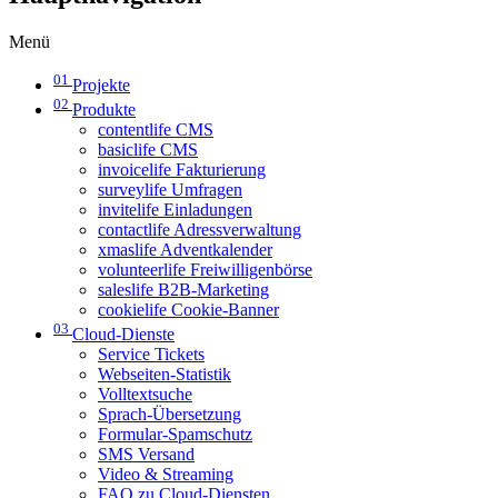
Menü
01
Projekte
02
Produkte
contentlife CMS
basiclife CMS
invoicelife Fakturierung
surveylife Umfragen
invitelife Einladungen
contactlife Adressverwaltung
xmaslife Adventkalender
volunteerlife Freiwilligenbörse
saleslife B2B-Marketing
cookielife Cookie-Banner
03
Cloud-Dienste
Service Tickets
Webseiten-Statistik
Volltextsuche
Sprach-Übersetzung
Formular-Spamschutz
SMS Versand
Video & Streaming
FAQ zu Cloud-Diensten