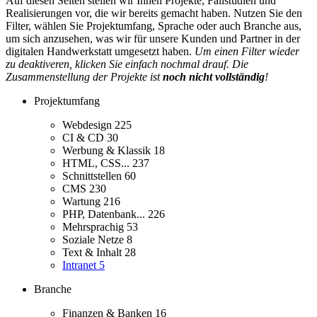
Auf diesen Seiten stellen wir Ihnen Projekte, Fallstudien und
Realisierungen vor, die wir bereits gemacht haben. Nutzen Sie den
Filter, wählen Sie Projektumfang, Sprache oder auch Branche aus,
um sich anzusehen, was wir für unsere Kunden und Partner in der
digitalen Handwerkstatt umgesetzt haben.
Um einen Filter wieder
zu deaktiveren, klicken Sie einfach nochmal drauf. Die
Zusammenstellung der Projekte ist
noch nicht vollständig
!
Projektumfang
Webdesign
225
CI & CD
30
Werbung & Klassik
18
HTML, CSS...
237
Schnittstellen
60
CMS
230
Wartung
216
PHP, Datenbank...
226
Mehrsprachig
53
Soziale Netze
8
Text & Inhalt
28
Intranet
5
Branche
Finanzen & Banken
16