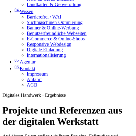
Landkarten & Geoverortung
04
Wissen
Barrierefrei / WAI
Suchmaschinen-Optimierung
Banner & Online-Werbung
Benutzerfreundliche Webseiten
E-Commerce & Online-Shops
Responsive Webdesign
Digitale Einladung
Internationalisierung
05
Agentur
06
Kontakt
Impressum
Anfahrt
AGB
Digitales Handwerk - Ergebnisse
Projekte und Referenzen aus
der digitalen Werkstatt