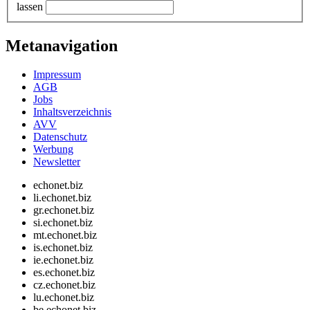
lassen
Metanavigation
Impressum
AGB
Jobs
Inhaltsverzeichnis
AVV
Datenschutz
Werbung
Newsletter
echonet.biz
li.echonet.biz
gr.echonet.biz
si.echonet.biz
mt.echonet.biz
is.echonet.biz
ie.echonet.biz
es.echonet.biz
cz.echonet.biz
lu.echonet.biz
be.echonet.biz