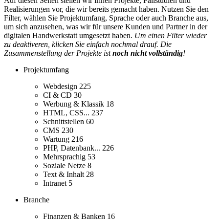
Auf diesen Seiten stellen wir Ihnen Projekte, Fallstudien und
Realisierungen vor, die wir bereits gemacht haben. Nutzen Sie den
Filter, wählen Sie Projektumfang, Sprache oder auch Branche aus,
um sich anzusehen, was wir für unsere Kunden und Partner in der
digitalen Handwerkstatt umgesetzt haben.
Um einen Filter wieder
zu deaktiveren, klicken Sie einfach nochmal drauf. Die
Zusammenstellung der Projekte ist
noch nicht vollständig
!
Projektumfang
Webdesign
225
CI & CD
30
Werbung & Klassik
18
HTML, CSS...
237
Schnittstellen
60
CMS
230
Wartung
216
PHP, Datenbank...
226
Mehrsprachig
53
Soziale Netze
8
Text & Inhalt
28
Intranet
5
Branche
Finanzen & Banken
16