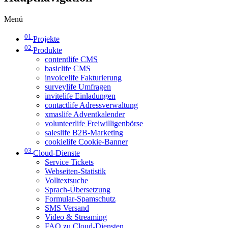
Menü
01
Projekte
02
Produkte
contentlife CMS
basiclife CMS
invoicelife Fakturierung
surveylife Umfragen
invitelife Einladungen
contactlife Adressverwaltung
xmaslife Adventkalender
volunteerlife Freiwilligenbörse
saleslife B2B-Marketing
cookielife Cookie-Banner
03
Cloud-Dienste
Service Tickets
Webseiten-Statistik
Volltextsuche
Sprach-Übersetzung
Formular-Spamschutz
SMS Versand
Video & Streaming
FAQ zu Cloud-Diensten