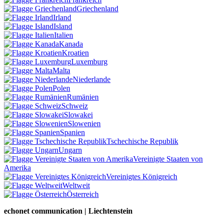
Griechenland
Irland
Island
Italien
Kanada
Kroatien
Luxemburg
Malta
Niederlande
Polen
Rumänien
Schweiz
Slowakei
Slowenien
Spanien
Tschechische Republik
Ungarn
Vereinigte Staaten von
Amerika
Vereinigtes Königreich
Weltweit
Österreich
echonet communication | Liechtenstein